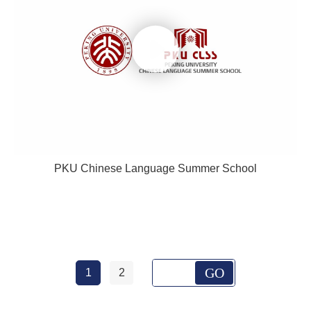
PKU Chinese Language Summer School
GO
1
2