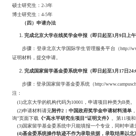
硕士研究生：2-3年
博士研究生：4-5年
（
四
）
申请办法
完成北京大学在线奖学金申报（即日起至3月
9
日
上午9
步骤：登录北京大学国际学生管理服务平台（
http://
证明材料
，
提交
申请
。
完成国家留学基金委系统申报（即日起至3月
1
7
日24
:
步骤：登录国家留学基金委系统（http://www.camp
注：
(1)北京大学的机构代码为10001，申请项目种类为B类。
(2)申请材料请见
附件2：中国政府奖学金申请材料清单
询”页面下载
《“高水平研究生项目”证明文件》
。第11项
(3)国家留学基金委系统中只能填报一个专业，同时申
(4)基金委系统操作轨迹不作为录取依据，录取结果以北