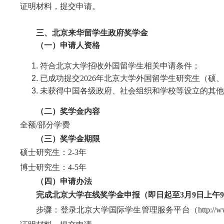
证明材料
，
提交
申请
。
三、北京
来华留学生
政府奖学金
（
一
）
申请人资格
符合北京大学招收外国留学生相关申请条件；
已成功提交202
6
年北京大学外国留学生研究生（硕、
未获得中国各级政府、社会组织和学校等设立的其他
（
二
）
奖学金内容
全额/部分学费
（
三
）
奖学金期限
硕士研究生：2-3年
博士研究生：
4-5年
（
四
）
申请办法
完成北京大学在线奖学金申报（即日起至3月
9
日
上午9
步骤：登录北京大学国际学生管理服务平台（
http://