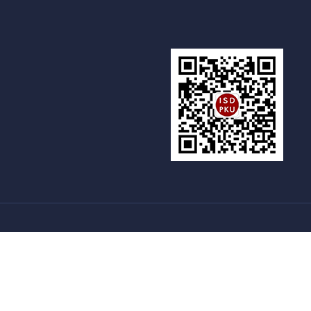
新燕园
国家留学基金委
语合交流合作中心
|
|
.
京ICP证159753号