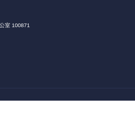
 100871
医学部国际合作处
北京大学深圳研究生院
北京大学
|
|
教育部留学服务中心
留学中国
来华保险
|
|
|
021 北京大学国际合作部留学生办公室. ALL RIGHTS RESERVED