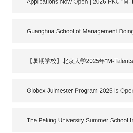
Applications Now Open | 2026 PKU “M-
Guanghua School of Management Doing 
【暑期学校】北京大学2025年“M-Talen
Globex Julmester Program 2025 is Open 
The Peking University Summer School I