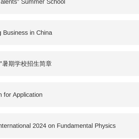
Talents” Summer School
Business in China
ts”暑期学校招生简章
for Application
nternational 2024 on Fundamental Physics