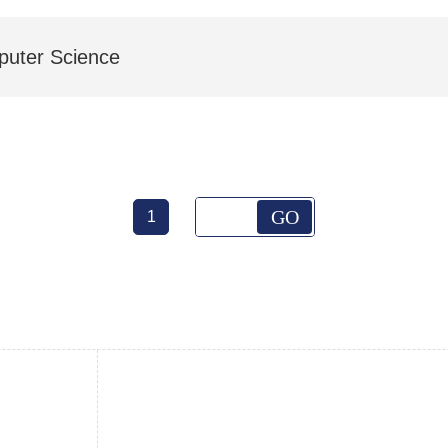
puter Science
GO
1