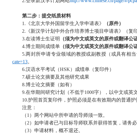
2.登录新汉学计划网站
http://www.chinese.cn/page/#/pcp
第二步：提交纸质材料
1.《北京大学外国留学生入学申请表》
（原件）
2.《新汉学计划中外合作培养博士项目申请表》（复
3.在读博士生证明
（须为中文或英文的原件或翻译公
4.博士期间成绩单
（须为中文或英文的原件或翻译公
5.两封所申请专业领域的教授或副教授（或具有相
cate=13
。
6.汉语水平考试（HSK）成绩单（
复印件
）
7.硕士论文摘要及其他研究成果
8
.
博士论文摘要（如有）
9.在华期间研究计划（不低于1000字），以中文或英
10.护照
首页
复印件，护照必须是在有效期内的普通护
注
意
：
（1）
两个网站中所申请的导师须一致。
（
2
）
如申请者已与目标导师联系并获得答复，请务必
（
3
）
申请材料，概不退还。