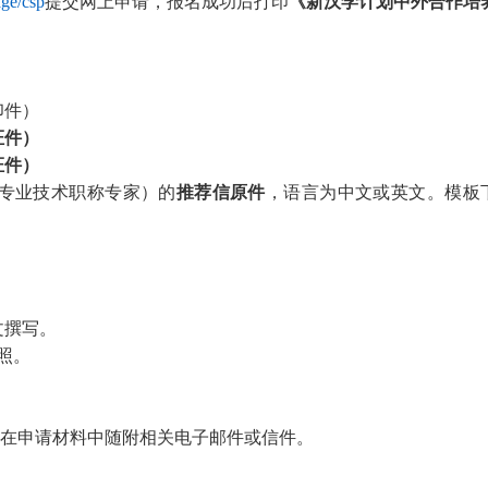
age/csp
提交网上申请，报名成功后打印
《新汉学计划中外合作培
印件）
证件）
证件）
当专业技术职称专家）的
推荐信原件
，语言为中文或英文。模板
文撰写。
照。
在申请材料中随附相关电子邮件或信件
。