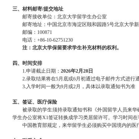
三、
材料邮寄/提交地址
邮寄接收单位：北京大学留学生办公室
邮寄地址：中国北京市海淀区颐和园路5号北京大学新
邮编：100871
电话：+86-10-62751230
注：北京大学保留要求学生补充材料的
权利
。
四、
时间安排
1.申请截止日期：
202
6
年2月28日
2.录取结果将
在5月底或6月初
通过电子邮件方式进行
3.入学时间一般为9月或2月，具体以录取通知书为准
五、
签证、医疗保险
被录取的学生须持录取通知书和
《外国留学人员来华
学生办公室将X1签证转换成学习
类
居留许可。学习时间在
中国教育部规定，来华留学生必须购买中国境内的医