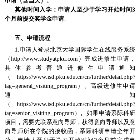
申请（含当天）。
其他
时间
入学
：
申请人至少于学习开始时间
3
个月前提交奖学金申请。
五、申请流程
1.申请人
登录北京大学国际学生
在线
服务
系统
（
http://www.studyatpku.com
）
完成进修生申请，
具体参考普通进修生申请通知
（
https://www.isd.pku.edu.cn/cn/further/detail.php?
tag=general_visiting_program
）、高级进修生申请
通知
（
https://www.isd.pku.edu.cn/cn/further/detail.php?
tag=senior_visiting_program
）
。
如果申请系际
科研
项目
，
需要先
联系
意向导师
，获得
意向导师
以及
意
向导师
所在学院的接收
函，系际科研申请全年开