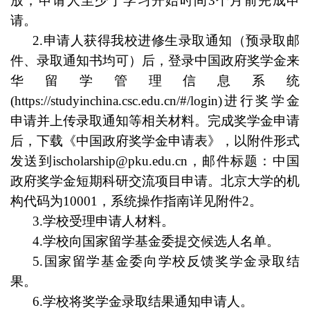
放，申请人至少于学习开始时间3个月前完成申
请
。
2.申请人
获得我校进修生录取通知（预录取邮
件、录取通知书均可）后，
登录中国政府奖学金来
华留学管理信息系统
(
https://studyinchina.csc.edu.cn/#/login
)
进行奖学金
申请并上传
录取通知等
相关材料
。
完成奖学金申请
后，
下载
《
中国政府奖学金
申请表
》，
以附件形式
发送到ischolarship@pku.edu.cn
，
邮件标题：中国
政府奖学金短期科研交流项目申请。
北京大学的机
构代码为
10001，系统操作指南详见附件2
。
3.
学
校受理申请人材料
。
4.
学
校向国家留学基金委提交候选人名单
。
5.国家留学基金委向
学
校反馈奖学金录取结
果
。
6.
学
校将奖学金录取结果通知申请人。