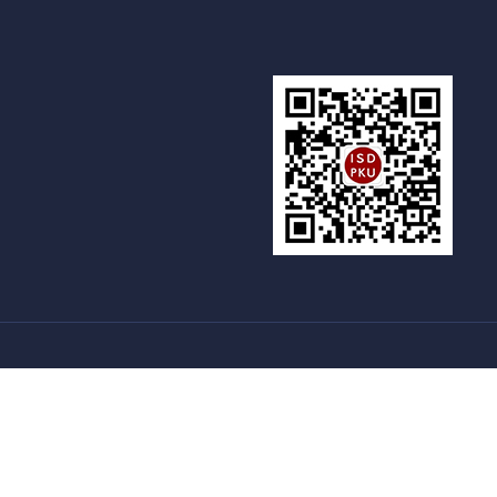
新燕园
国家留学基金委
语合交流合作中心
|
|
.
京ICP证159753号