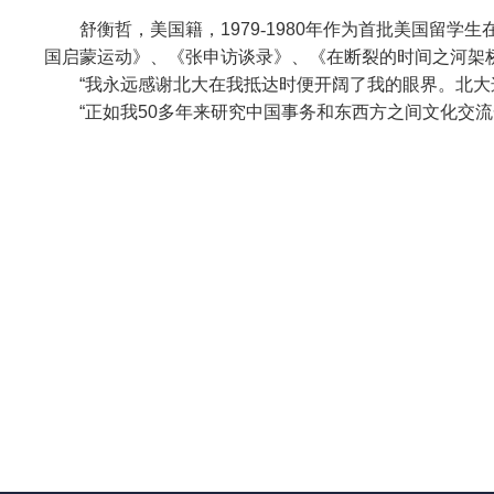
舒衡哲，
美国籍
，
1979
-
1980年作为首批美国留学生
国启蒙运动》、《张申访谈录
》、《在断裂的时间之河架
“我永远感谢北大在我抵达时便开阔了我的眼界。北大
“正如我50多年来研究中国事务和东西方之间文化交