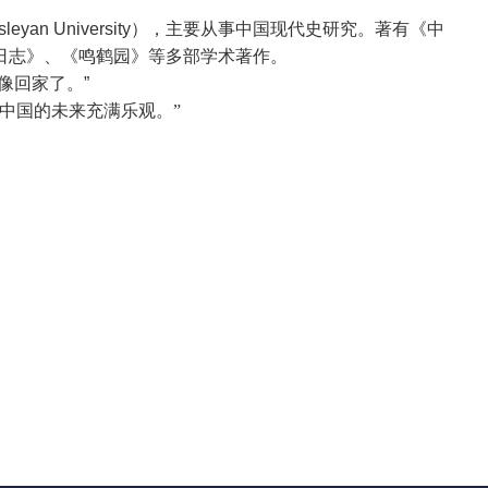
leyan University）
，
主要从事中国现代史研究。
著有
《中
日志》
、《鸣
鹤园
》
等多部
学术著作
。
像回家了。”
中国的未来充满乐观。
”