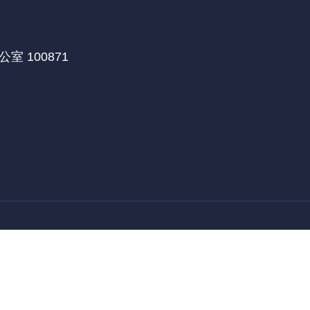
 100871
医学部国际合作处
北京大学深圳研究生院
北京大学
|
|
教育部留学服务中心
留学中国
来华保险
|
|
|
021 北京大学国际合作部留学生办公室. ALL RIGHTS RESERVED