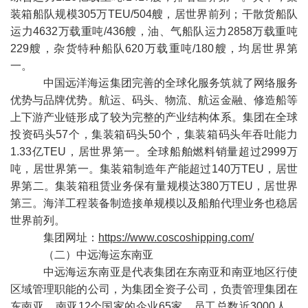
装箱船队规模305万TEU/504艘，居世界前列；干散货船队
运力4632万载重吨/436艘，油、气船队运力2858万载重吨
229艘，杂货特种船队620万载重吨/180艘，均居世界第
一。
中国远洋海运集团完善的全球化服务筑就了网络服务
优势与品牌优势。航运、码头、物流、航运金融、修造船等
上下游产业链形成了较为完整的产业结构体系。集团在全球
投资码头
57个，集装箱码头50个，集装箱码头年吞吐能力
1.33亿TEU，居世界第一。全球船舶燃料销量超过2999万
吨，居世界第一。集装箱制造年产能超过140万TEU，居世
界第二。集装箱租赁业务保有量规模达380万TEU，居世界
第三。海洋工程装备制造接单规模以及船舶代理业务也稳居
世界前列。
集团网址：
https://www.coscoshipping.com/
（二）中远海运东南亚
中远海运东南亚是代表集团在东南亚和南亚地区行使
区域管理职能的公司，为集团全资子公司，负责管理集团在
东南亚、南亚12个国家的企业65家，员工总数近3000人，