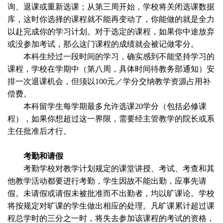
询、退课或重新选课；从第三周开始，学校将关闭选课数据
库，这时你选择的课程就不能再变动了，你能做的就是全力
以赴完成你的学习计划。对于选定的课程，如果你中途放弃
或没参加考试，那么这门课程的成绩就会被记做零分。
本科生经过一段时间的学习，确实感到不能坚持学习的
课程，学校在学期中（第八周，具体时间待教务部通知）安
排一次退课机会，但须以
100
元／学分交纳教学资源占用补
偿费。
本科留学生每学期最多允许选课
20
学分（包括必修课
程），如果你想超过这一界限，需要经主管教学的院长或系
主任批准后才行。
考勤和请假
考勤学校对教学计划规定的课堂讲授、考试、考查和其
他教学活动都要进行考勤，学生因故不能出勤，应事先请
假。未请假或请假未被批准而不出勤者，均以旷课论。学校
将按规定对旷课的学生做出相应的处理。凡旷课累计超过课
程总学时的三分之一时，将失去参加该课程的考试的资格，