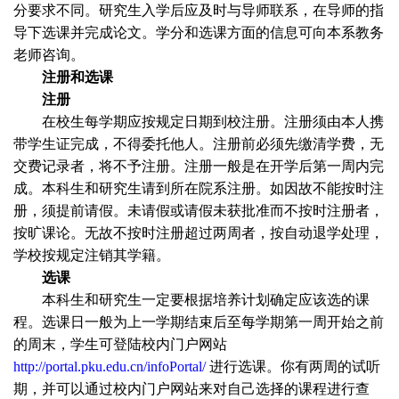
分要求不同。研究生入学后应及时与导师联系，在导师的指
导下选课并完成论文。学分和选课方面的信息可向本系教务
老师咨询。
注册和选课
注册
在校生每学期应按规定日期到校注册。注册须由本人携
带学生证完成，不得委托他人。注册前必须先缴清学费，无
交费记录者，将不予注册。注册一般是在开学后第一周内完
成。本科生和研究生请到所在院系注册。如因故不能按时注
册，须提前请假。未请假或请假未获批准而不按时注册者，
按旷课论。无故不按时注册超过两周者，按自动退学处理，
学校按规定注销其学籍。
选课
本科生和研究生一定要根据培养计划确定应该选的课
程。选课日一般为上一学期结束后至每学期第一周开始之前
的周末，学生可登陆校内门户网站
http://portal.pku.edu.cn/infoPortal/
进行选课。你有两周的试听
期，并可以通过校内门户网站来对自己选择的课程进行查