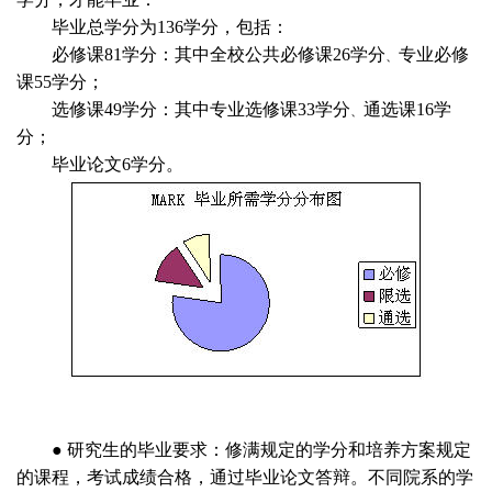
毕业总学分为
136
学分，包括：
必修课
81
学分：其中全校公共必修课
26
学分
专业必修
、
课
55
学分；
选修课
49
学分：其中专业选修课
33
学分
通选课
16
学
、
分；
毕业论文
6
学分。
●
研究生的毕业要求：修满规定的学分和培养方案规定
的课程，考试成绩合格，通过毕业论文答辩。不同院系的学