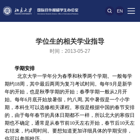
EN
学位生的相关学业指导
时间：2013-05-27
学期安排
北京大学一学年分为春季和秋季两个学期。一般每学
期约
18
周，其中最后两周为复习考试时间。每年
9
月是新学
年的开始，也是秋季学期的开始；春季学期一般从
2
月开
始。每年
6
月底开始放暑假，约八周
,
其中暑假是一个小学
期，本科生可以选修相关课程。寒假是根据中国的春节安排
的，由于每年春节的具体日期都不一样，所以北大的寒假日
期也不确定，通常是从春节前
10
天左右开始，春节后
10
天左
右结束，约
4
周时间。要想知道更加详细具体的学期安排，
你可以参阅校历。