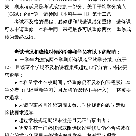
关，期末考试只是考试成绩的一部分。关于平均学分绩点
（
GPA
）的计算，请参阅《本科生手册》第十二条。
考试不及格的课程，必修课和限选课必须重修，选修课
可以申请重修，本科生同一课程最多可以重修两次，重修成
绩为最终成绩。
考试情况和成绩对你的学籍和学位有以下的影响：
●
一学年内连续两个学期所修课程平均学分绩点低于
1.5
，且该两个学期不及格课程累积超过
12
学分者，将被要
求退学；
●
本科留学生在校期间，经重修仍不及格的课程累计
20
学分者（已经重新学习并且及格的课程不再计入），将被要
求退学；
●
未请假离校且连续两周未参加学校规定的教学活动，
将被要求退学；
●
超过学校规定期限未注册且无正当事由者；
●
研究生有一门必修课或限选课经重修后仍不合格或在
规定的学习年限里未修满应修的学分，将被要求退学。