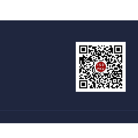
新燕园
国家留学基金委
语合交流合作中心
|
|