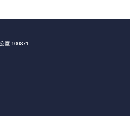
 100871
医学部国际合作处
北京大学深圳研究生院
北京大学
|
|