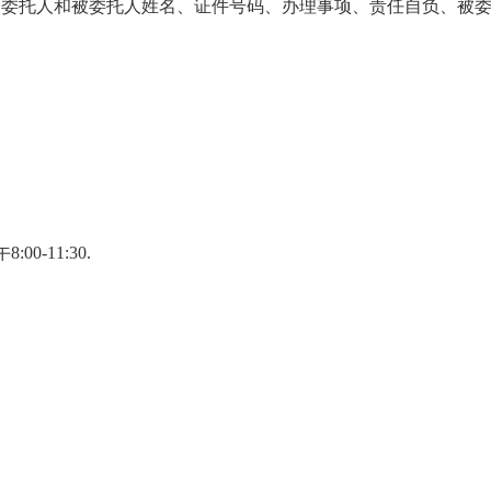
明委托人和被委托人姓名、证件号码、办理事项、责任自负、被
午
8:00-11:30.