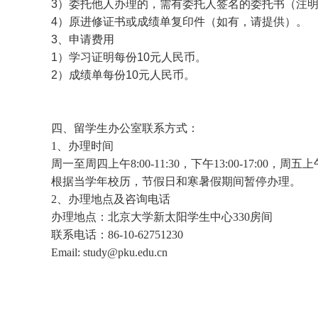
3
）委托他人办理的，需有委托人签名的委托书（注
4
）原进修证书或成绩单复印件（如有，请提供）。
3
、申请费用
1
）学习证明每份
10
元人民币。
2
）成绩单每份
10
元人民币。
四、留学生办公室联系方式：
1
、办理时间
周一至周四上午
8:00-11:30
，下午
13:00-17:00
，周五上
根据当学年校历，节假日和寒暑假期间暂停办理。
2
、办理地点及咨询电话
办理地点：北京大学新太阳学生中心
330
房间
联系电话：
86-10-62751230
Email: study@pku.edu.cn