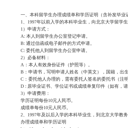
一、本科留学生办理成绩单和学历证明（含补发毕业
1
、
1997
年以前入学的本科毕业生，向北京大学留学生
1
）申请方式：
A:
本人到留学生办公室登记申请。
B:
通过信函或电子邮件的方式申请。
C:
委托他人到留学生办公室申请。
2
）必备材料：
A
：本人有效身份证件（护照等）。
B
：申请书，写明申请人姓名（中英文），国籍，出
C
：委托他人办理的，需有委托人签名的委托书（注
D :
原毕业证书、学位证书或成绩单复印件（如有，请
3
）申请费用：
学历证明每份
10
元人民币。
成绩单每份
10
元人民币。
2
、
1997
年及以后入学的本科毕业生，到北京大学教务
办理成绩单和学历证明